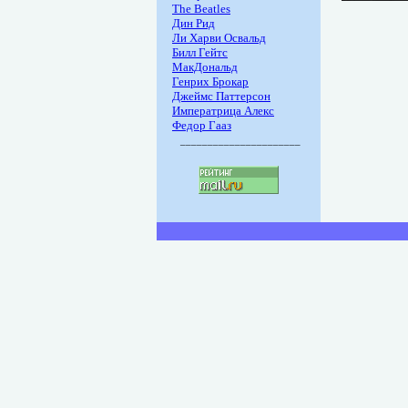
The Beatles
Дин Рид
Ли Харви Освальд
Билл Гейтс
МакДональд
Генрих Брокар
Джеймс Паттерсон
Императрица Алекс
Федор Гааз
______________________