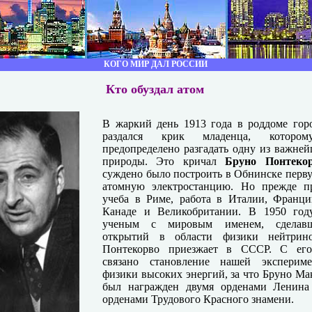
КОГО МИР ДАЛ РОССИИ
Кто обуздал атом
В жаркий день 1913 года в роддоме гор
раздался крик младенца, которо
предопределено разгадать одну из важне
природы. Это кричал
Бруно Понтеко
суждено было построить в Обнинске перв
атомную электростанцию. Но прежде пр
учеба в Риме, работа в Италии, Франц
Канаде и Великобритании. В 1950 году
ученым с мировым именем, сделав
открытий в области физики нейтрин
Понтекорво приезжает в СССР. С ег
связано становление нашей экспериме
физики высоких энергий, за что Бруно М
был награжден двумя орденами Ленина
орденами Трудового Красного знамени.