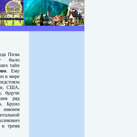
ода Пизы
му было
йших тайн
рво
. Ему
ую в мире
едстояла
ии, США,
, будучи
шим ряд
о, Бруно
о именем
нтальной
аксимович
 и тремя