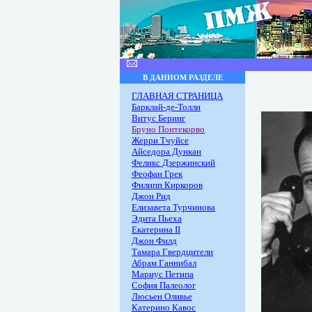
В ДАННОМ РАЗДЕЛЕ
ГЛАВНАЯ СТРАНИЦА
Барклай-де-Толли
Витус Беринг
Бруно Понтекорво
Жерри Тчуйсе
Айседора Дункан
Феликс Дзержинский
Феофан Грек
Филипп Киркоров
Джон Рид
Елизавета Турчинова
Эдита Пьеха
Екатерина II
Джон Филд
Тамара Гвердцители
Абрам Ганнибал
Мариус Петипа
София Палеолог
Люсьен Оливье
Катерино Кавос